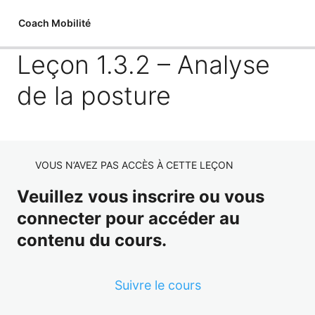
Coach Mobilité
Leçon 1.3.2 – Analyse
de la posture
MODULE 1.1 – Sciences du
mouvement
5 leçons, 4 quiz
VOUS N’AVEZ PAS ACCÈS À CETTE LEÇON
MODULE 1.2 – Le mouvement
Veuillez vous inscrire ou vous
restreint
connecter pour accéder au
5 leçons, 3 quiz
MODULE 1.3 – Evaluer le mouvement
contenu du cours.
Leçon 1.3.1 – Explorer le mouvement
Suivre le cours
Leçon 1.3.2 – Analyse de la posture