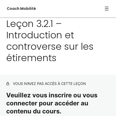
Coach Mobilité
Leçon 3.2.1 –
Introduction et
MODULE 1.1 – Sciences du
controverse sur les
mouvement
étirements
5 leçons, 4 quiz
MODULE 1.2 – Le mouvement
restreint
5 leçons, 3 quiz
VOUS N’AVEZ PAS ACCÈS À CETTE LEÇON
MODULE 1.3 – Evaluer le mouvement
Veuillez vous inscrire ou vous
4 leçons, 4 quiz
connecter pour accéder au
MODULE 1.4 – Corriger le
mouvement
contenu du cours.