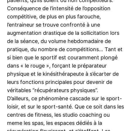
patients, qu’ils soient ou non compétiteurs.
Leçon 16 – Les bottes de compression
Conséquence de l’intensité de l’opposition
Leçon 17 – Généralités sur l'électrostimulation
compétitive, de plus en plus farouche,
l’entraineur se trouve confronté à une
Leçon 18 – L'électrostimulation locale
augmentation drastique de la sollicitation lors
Leçon 19 – L'électrostimulation corps entier en
de la séance, du volume hebdomadaire de
récupération
pratique, du nombre de compétitions… Tant et
Leçon 20 – Le sommeil
si bien que le sportif est couramment plongé
dans « le rouge », forçant le préparateur
physique et le kinésithérapeute à s’écarter de
leurs fonctions principales pour devenir de
véritables “récupérateurs physiques”.
D’ailleurs, ce phénomène cascade sur le sport-
loisir, et sur le sport-santé. Que ce soit dans les
centres de fitness, les studio coaching ou
meme les spas, les espaces dédiés à la