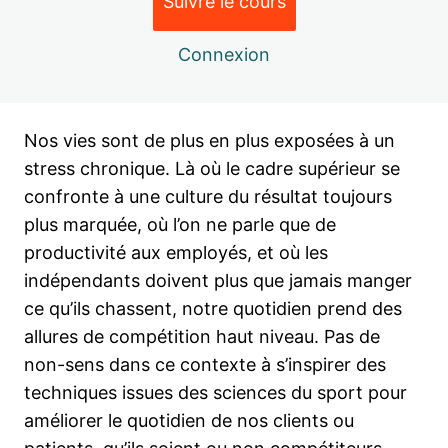
Suivre le cours
Leçon 4 – Définir la fatigue
Leçon 6 – La récupération active en pratique
14 leçons, 13 quiz
MODULE 5 Paramètres Nutritionnels
Leçon 7 – Présentation générale de la récupération
Connexion
passive
3 leçons, 2 quiz
Leçon 8 – Les étirements de récupération
MODULE 6 Aspects psychologiques
Leçon 21 – Introduction Alimentation
de la récupération
Nos vies sont de plus en plus exposées à un
Leçon 9 – Le froid par application locale
Leçon 22 – L'hydratation de récupération
stress chronique. Là où le cadre supérieur se
1 leçon, 1 quiz
Leçon 10 – Le froid, le chaud, les contrastes : les
Leçon 23 – La nutrition de la récupération
confronte à une culture du résultat toujours
MODULE 7 Respiration et
Leçon 24 – Paramètres psychologiques de la
techniques d'immersion
récupération
plus marquée, où l’on ne parle que de
récupération
Leçon 11 – La Cryotherapie Corps Entier
productivité aux employés, et où les
1 leçon, 1 quiz
indépendants doivent plus que jamais manger
MODULE 8 Programmation et
Leçon 25 – La respiration
Leçon 12 – Les massages manuels
ce qu’ils chassent, notre quotidien prend des
planification de la récupération
Leçon 13 – Les auto-massages
allures de compétition haut niveau. Pas de
2 leçons, 1 quiz
non-sens dans ce contexte à s’inspirer des
Leçon 14 – Les principes généraux de la pressothérapie
Leçon 26 – Organiser la récupération
techniques issues des sciences du sport pour
Leçon 15 – Les chaussettes de récupération
Leçon 27 – Final de la formation
améliorer le quotidien de nos clients ou