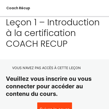
Coach Récup
Leçon 1 – Introduction
à la certification
Module introductif Coach Recup
COACH RECUP
Leçon 0 – Onboarding
Leçon 1 – Introduction à la certification COACH RECUP
VOUS N’AVEZ PAS ACCÈS À CETTE LEÇON
MODULE 2 Les conséquences de
l'entraînement sportif
Veuillez vous inscrire ou vous
connecter pour accéder au
3 leçons, 3 quiz
MODULE 3 La récupération active
Leçon 2 – Les conséquences de l'entraînement sportif
contenu du cours.
Leçon 3 – Définir la charge
2 leçons, 2 quiz
MODULE 4 La récupération passive
Leçon 5 – La récupération active en théorie