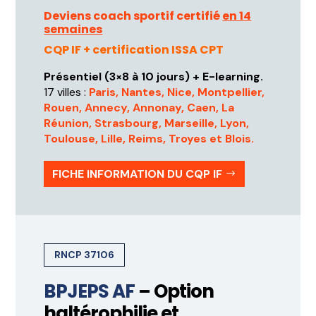
Deviens coach sportif certifié
en 14
semaines
CQP IF + certification ISSA CPT
Présentiel (3×8 à 10 jours) + E-learning.
17 villes :
Paris, Nantes, Nice, Montpellier,
Rouen, Annecy, Annonay, Caen, La
Réunion, Strasbourg, Marseille, Lyon,
Toulouse, Lille, Reims, Troyes et Blois.
FICHE INFORMATION DU CQP IF
RNCP 37106
BPJEPS AF
– Option
haltérophilie et