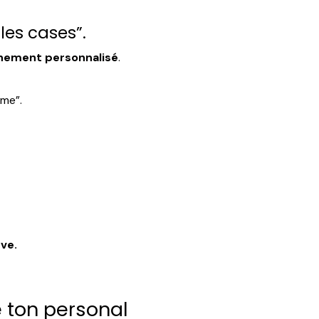
 les cases”.
nnement personnalisé
.
ôme”.
êve.
e ton personal