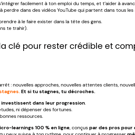
intégrer facilement à ton emploi du temps, et t’aider à avan
es à perdre dans des vidéos YouTube qui partent dans tous les 
prendre à le faire exister dans la tête des gens.
ns te trahir).
la clé pour rester crédible et com
rrêt : nouvelles approches, nouvelles attentes clients, nouve
 stagnes.
Et si tu stagnes, tu décroches.
s
investissent dans leur progression
.
’études, ni dépenser des fortunes.
es bonnes ressources.
cro-learnings 100 % en ligne
, conçus
par des pros pour
tu peux suivre à ton rythme, pour continuer à progresser
mê