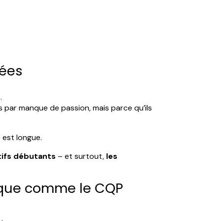
nées
.
as par manque de passion, mais parce qu’ils
 est longue.
tifs débutants
– et surtout,
les
atique comme le CQP