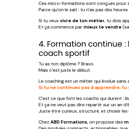
Ces micro-formations sont conçues pour s’
Parce qu’on le sait : tu n’as pas des heur
Si tu veux
vivre de ton métier
, tu dois ap
Et ça commence par
mieux te vendre
(sa
4. Formation continue : 
coach sportif
Tu as ton diplôme ? Bravo.
Mais c’est juste le début.
Le coaching est un métier qui évolue sans a
Si tu ne continues pas à apprendre, tu
C’est ce que font les coachs qui durent : il
Et ça ne veut pas dire repartir sur un an d
Juste être curieux, structuré, et choisir l
Chez
ABD Formations
, on propose des
mi
Des modules compacts, actionnables, que 