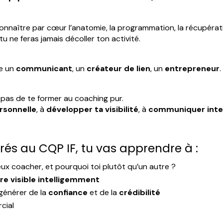
connaître par cœur l’anatomie, la programmation, la récupéra
 tu ne feras jamais décoller ton activité.
re un
communicant
, un
créateur de lien
, un
entrepreneur
.
 pas de te former au coaching pur.
rsonnelle
, à
développer ta visibilité
, à
communiquer inte
és au CQP IF, tu vas apprendre à :
eux coacher, et pourquoi toi plutôt qu’un autre ?
re visible intelligemment
 générer de la
confiance
et de la
crédibilité
cial