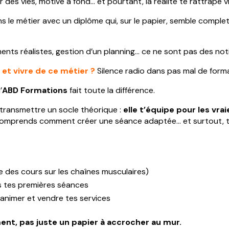
des vies, motivé à fond… et pourtant, la réalité te rattrape vi
e métier avec un diplôme qui, sur le papier, semble complet. 
ements réalistes, gestion d’un planning… ce ne sont pas des no
et vivre de ce métier ?
Silence radio dans pas mal de form
’
ABD Formations
fait toute la différence.
transmettre un socle théorique :
elle t’équipe pour les vra
tu comprends comment créer une séance adaptée… et surtout,
te des cours sur les chaînes musculaires)
ès tes premières séances
nimer et vendre tes services
ent, pas juste un papier à accrocher au mur.