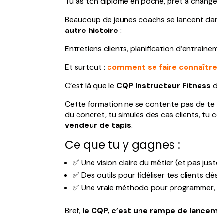
Tu as ton diplôme en poche, prêt à changer 
Beaucoup de jeunes coachs se lancent dans l
autre histoire
:
Entretiens clients, planification d’entraîn
Et surtout :
comment se faire connaître 
C’est là que le
CQP Instructeur Fitness
d
Cette formation ne se contente pas de te 
du concret, tu simules des cas clients, 
vendeur de tapis
.
Ce que tu y gagnes :
✅ Une vision claire du métier (et pas jus
✅ Des outils pour fidéliser tes clients d
✅ Une vraie méthodo pour programmer, a
Bref,
le CQP, c’est une rampe de lancem