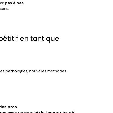
cer
pas à pas
.
sens.
pétitif en tant que
lles pathologies, nouvelles méthodes.
 des pros
.
me avec un emploi du temps chargé
.