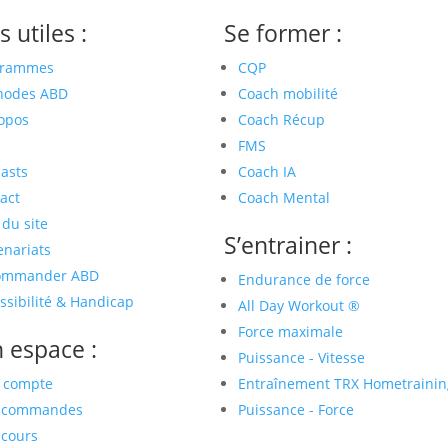
s utiles :
Se former :
grammes
CQP
hodes ABD
Coach mobilité
opos
Coach Récup
FMS
asts
Coach IA
act
Coach Mental
 du site
S’entrainer :
enariats
ommander ABD
Endurance de force
ssibilité & Handicap
All Day Workout ®
Force maximale
 espace :
Puissance - Vitesse
 compte
Entraînement TRX Hometrainin
 commandes
Puissance - Force
cours