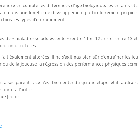
endre en compte les différences d’âge biologique, les enfants et a
ant dans une fenêtre de développement particulièrement propic
 tous les types d’
entraînement
.
des de « maladresse adolescente » (entre 11 et 12 ans et entre 13 
neuromusculaires
.
fait également altérées. Il ne s’agit pas bien sûr d’entraîner les j
r ou de la joueuse la régression des performances physiques com
t à ses parents : ce n’est bien entendu qu’une étape, et il faudra 
n
sportif
à l’autre.
que Jeune.
e