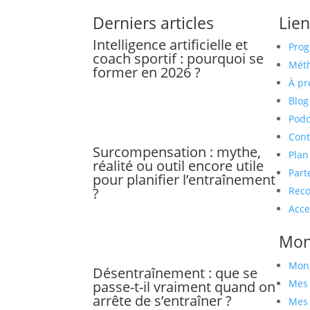
Derniers articles
Lien
Intelligence artificielle et
Pro
coach sportif : pourquoi se
Mét
former en 2026 ?
À pr
Blog
Podc
Cont
Surcompensation : mythe,
Plan
réalité ou outil encore utile
Part
pour planifier l’entraînement
?
Rec
Acce
Mon
Mon
Désentraînement : que se
Mes
passe-t-il vraiment quand on
arrête de s’entraîner ?
Mes 