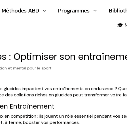
Méthodes ABD
Programmes
Biblio
3
3

des : Optimiser son entraîne
tion et mental pour le sport
 glucides impactent vos entraînements en endurance ? Que 
e des collations riches en glucides peut transformer votre f
 en Entraînement
x en compétition ; ils jouent un rôle essentiel pendant vos s
et, à terme, booster vos performances.