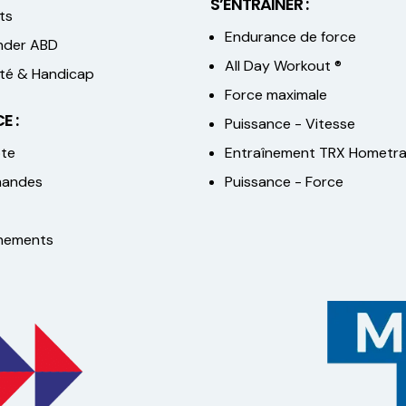
S’ENTRAINER :
ts
Endurance de force
der ABD
All Day Workout ®
lité & Handicap
Force maximale
E :
Puissance - Vitesse
te
Entraînement TRX Hometra
andes
Puissance - Force
nements