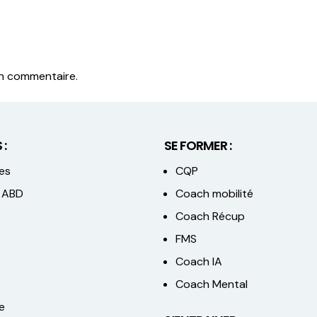
un commentaire.
 :
SE FORMER :
es
CQP
 ABD
Coach mobilité
Coach Récup
FMS
Coach IA
Coach Mental
e