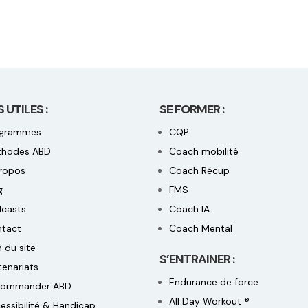
S UTILES :
SE FORMER :
ogrammes
CQP
thodes ABD
Coach mobilité
ropos
Coach Récup
g
FMS
casts
Coach IA
tact
Coach Mental
n du site
S’ENTRAINER :
tenariats
Endurance de force
commander ABD
All Day Workout ®
essibilité & Handicap