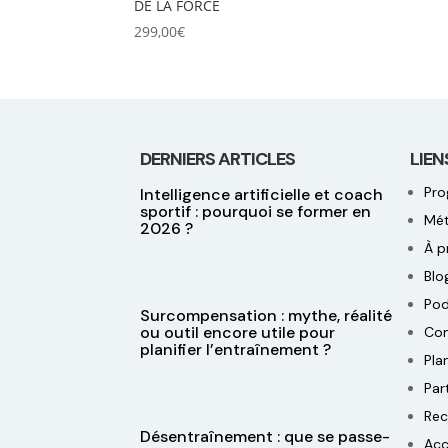
DE LA FORCE
299,00
€
DERNIERS ARTICLES
LIEN
Pr
Intelligence artificielle et coach
sportif : pourquoi se former en
Mé
2026 ?
À p
Blo
Pod
Surcompensation : mythe, réalité
ou outil encore utile pour
Con
planifier l’entraînement ?
Pla
Par
Re
Désentraînement : que se passe-
Acc