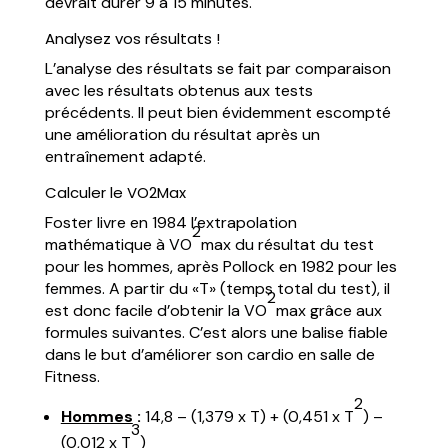
devrait durer 9 à 15 minutes.
Analysez vos résultats !
L’analyse des résultats se fait par comparaison
avec les résultats obtenus aux tests
précédents. Il peut bien évidemment escompté
une amélioration du résultat après un
entraînement adapté.
Calculer le VO2Max
Foster livre en 1984 l’extrapolation
2
mathématique à VO
max du résultat du test
pour les hommes, après Pollock en 1982 pour les
femmes. A partir du «T» (temps total du test), il
2
est donc facile d’obtenir la VO
max grâce aux
formules suivantes. C’est alors une balise fiable
dans le but d’améliorer son cardio en salle de
Fitness.
2
Hommes
:
14,8 – (1,379 x T) + (0,451 x T
) –
3
(0,012 x T
)