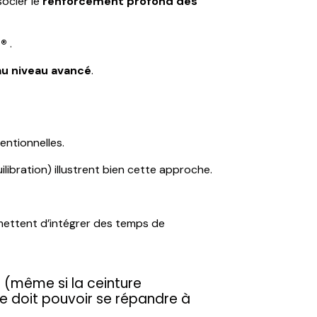
socier le
renforcement profond des
u®
.
au niveau avancé
.
ventionnelles.
ilibration) illustrent bien cette approche.
rmettent d’intégrer des temps de
 (même si la ceinture
e doit pouvoir se répandre à