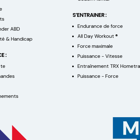
e
S’ENTRAINER :
ts
Endurance de force
der ABD
All Day Workout ®
lité & Handicap
Force maximale
E :
Puissance - Vitesse
te
Entraînement TRX Hometra
andes
Puissance - Force
nements