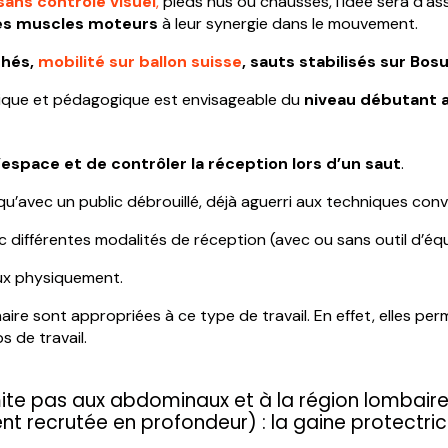
sans contrôle visuel
,
pieds nus ou chaussés, l’idée sera d’as
des muscles moteurs
à leur synergie dans le mouvement.
hés,
mobilité sur ballon suisse
, sauts stabilisés sur Bos
sique et pédagogique est envisageable du
niveau débutant 
espace et de contrôler la réception lors d’un saut
.
u’avec un public débrouillé, déjà aguerri aux techniques con
ifférentes modalités de réception (avec ou sans outil d’équ
eux physiquement.
ire sont appropriées à ce type de travail. En effet, elles pe
s de travail.
mite pas aux abdominaux et à la région lombaire
 recrutée en profondeur) : la gaine protectric