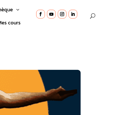
thèque
3
Mes cours