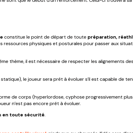
ne sont que le début d’un renforcement. Celui-ci trouvera sa p
ue
constitue le point de départ de toute
préparation, réath
es ressources physiques et posturales pour passer aux situation
ême thème, il est nécessaire de respecter les alignements de
statique), le joueur sera prêt à évoluer s’il est capable de t
 forme de corps (hyperlordose, cyphose progressivement plus 
ueur n’est pas encore prêt à évoluer.
ra
en toute sécurité
.