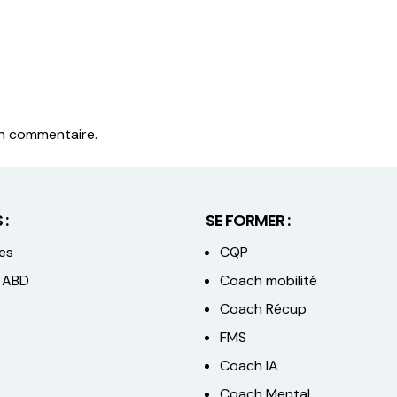
un commentaire.
 :
SE FORMER :
es
CQP
 ABD
Coach mobilité
Coach Récup
FMS
Coach IA
Coach Mental