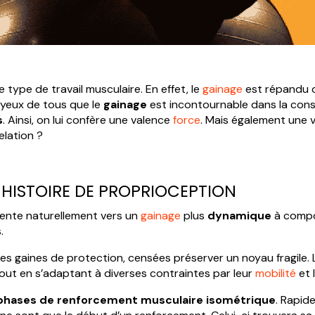
ce type de travail musculaire. En effet, le
gainage
est répandu 
ux yeux de tous que le
gainage
est incontournable dans la con
s
. Ainsi, on lui confère une valence
force
. Mais également une 
relation ?
E HISTOIRE DE PROPRIOCEPTION
oriente naturellement vers un
gainage
plus
dynamique
à com
.
s gaines de protection, censées préserver un noyau fragile. L
tout en s’adaptant à diverses contraintes par leur
mobilité
et 
phases de renforcement musculaire isométrique
. Rapid