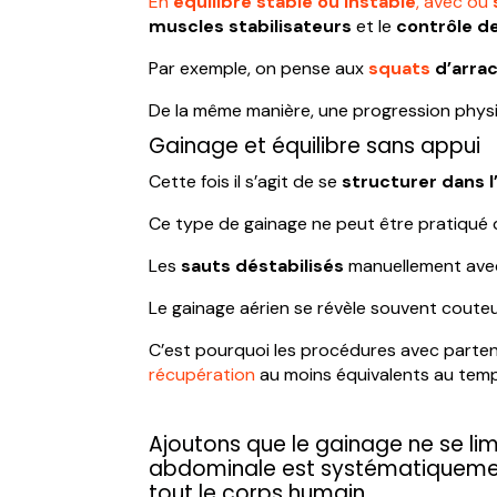
En
équilibre stable ou instable
, avec ou
muscles stabilisateurs
et le
contrôle 
Par exemple, on pense aux
squats
d’arrac
De la même manière, une progression phy
Gainage et équilibre sans appui
Cette fois il s’agit de se
structurer dans l’
Ce type de gainage ne peut être pratiqué q
Les
sauts déstabilisés
manuellement avec d
Le gainage aérien se révèle souvent cout
C’est pourquoi les procédures avec partena
récupération
au moins équivalents au temp
Ajoutons que le gainage ne se li
abdominale est systématiquement
tout le corps humain.