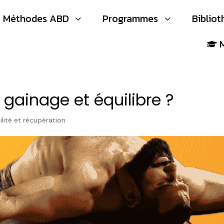
Méthodes ABD
Programmes
Biblio
3
3

e gainage et équilibre ?
lité et récupération