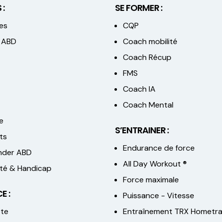
 :
SE FORMER :
es
CQP
 ABD
Coach mobilité
Coach Récup
FMS
Coach IA
Coach Mental
e
S’ENTRAINER :
ts
Endurance de force
der ABD
All Day Workout ®
lité & Handicap
Force maximale
E :
Puissance - Vitesse
te
Entraînement TRX Hometra