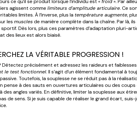
rs ce qu’il se produit lorsque l’individu est «
froid
». Par aille
niers agissent comme
limiteurs d’amplitude articulaire
. Ce so
tables limites. À l’inverse, plus la
température augmente
, pl
sur les
muscles
de manière complète dans la chaîne. Par là, ils
 sportif. Dès lors, plus ces paramètres d’adaptation pluri-ar
t des lieux est alors biaisé.
HERCHEZ LA VÉRITABLE PROGRESSION !
 Détectez précisément et adressez les raideurs et faiblesses 
t le test fonctionnel
. Il s’agit d’un élément fondamental à to
assive. Toutefois, la souplesse ne se réduit pas à la réalisatio
n pense à des sauts en ouvertures articulaires ou des coups 
 des angles variés. En définitive, limiter la souplesse aux éti
as de sens. Si je suis capable de réaliser le grand écart, suis-
ice.