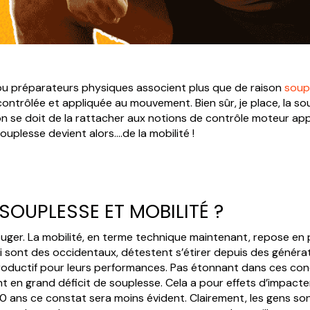
s ou préparateurs physiques associent plus que de raison
soup
, contrôlée et appliquée au mouvement. Bien sûr, je place, la 
, on se doit de la rattacher aux notions de contrôle moteur a
ouplesse devient alors….de la mobilité !
SOUPLESSE ET MOBILITÉ ?
uger. La mobilité, en terme technique maintenant, repose en pre
i sont des occidentaux, détestent s’étirer depuis des générati
roductif pour leurs performances. Pas étonnant dans ces cond
en grand déficit de souplesse. Cela a pour effets d’impacter 
0 ans ce constat sera moins évident. Clairement, les gens sont