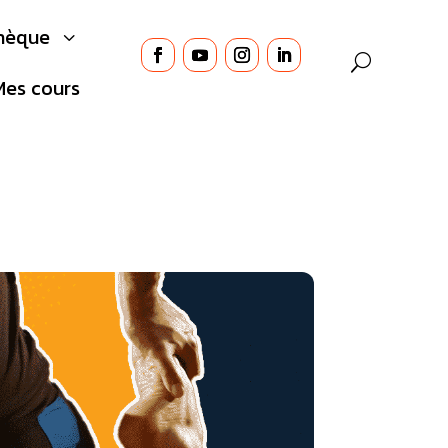
thèque
3
Mes cours