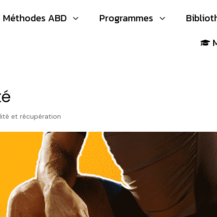
Méthodes ABD
Programmes
Biblio
3
3

té
ité et récupération